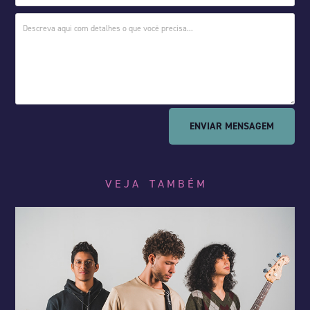
ENVIAR MENSAGEM
V E J A    T A M B É M