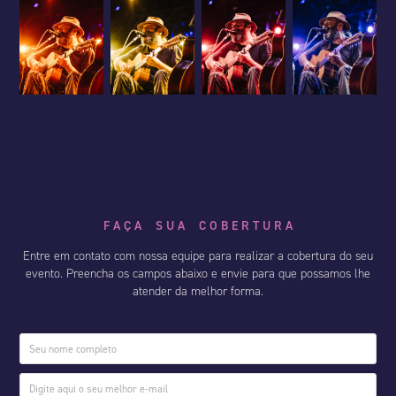
F A Ç A S U A C O B E R T U R A
Entre em contato com nossa equipe para realizar a cobertura do seu
evento. Preencha os campos abaixo e envie para que possamos lhe
atender da melhor forma.